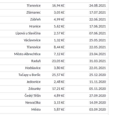
Třanovice
16,94 Kč
24.08.2021
Zlámanec
3,05 Kč
17.07.2021
Zábřeh
4,99 Kč
22.06.2021
Hranice
5,62 Kč
17.06.2021
Lipová u Slavičína
2,57 Kč
07.06.2021
Václavovice
1,32 Kč
25.05.2021
Třanovice
8,44 Kč
22.05.2021
Město Albrechtice
7,12 Kč
23.04.2021
Raduň
23,05 Kč
31.03.2021
Hodslavice
3,80 Kč
22.01.2021
Tučapy u Boršic
25,57 Kč
25.12.2020
Jedovnice
2,48 Kč
11.11.2020
Zdounky
17,21 Kč
05.11.2020
Český Těšín
4,89 Kč
27.09.2020
Nesvačilka
3,15 Kč
14.09.2020
Město
5,87 Kč
03.09.2020