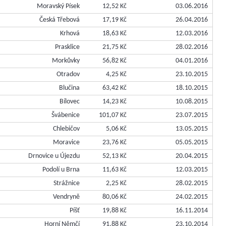
Moravský Písek
12,52 Kč
03.06.2016
Česká Třebová
17,19 Kč
26.04.2016
Krhová
18,63 Kč
12.03.2016
Prasklice
21,75 Kč
28.02.2016
Morkůvky
56,82 Kč
04.01.2016
Otradov
4,25 Kč
23.10.2015
Blučina
63,42 Kč
18.10.2015
Bílovec
14,23 Kč
10.08.2015
Švábenice
101,07 Kč
23.07.2015
Chlebičov
5,06 Kč
13.05.2015
Moravice
23,76 Kč
05.05.2015
Drnovice u Újezdu
52,13 Kč
20.04.2015
Podolí u Brna
11,63 Kč
12.03.2015
Strážnice
2,25 Kč
28.02.2015
Vendryně
80,06 Kč
24.02.2015
Píšť
19,88 Kč
16.11.2014
Horní Němčí
91,88 Kč
23.10.2014