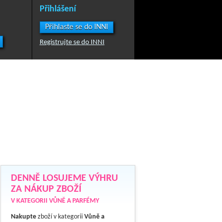
Přihlášení
Přihlaste se do INNI
Registrujte se do INNI
DENNĚ LOSUJEME VÝHRU
ZA NÁKUP ZBOŽÍ
V KATEGORII VŮNĚ A PARFÉMY
Nakupte
zboží v kategorii
Vůně a