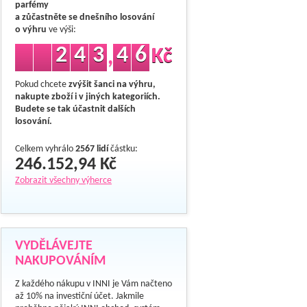
parfémy
a zůčastněte se dnešního losování
o výhru
ve výši:
2
4
3
4
6
Kč
,
Pokud chcete
zvýšit šanci na výhru,
nakupte zboží i v jiných kategoriích.
Budete se tak účastnit dalších
losování.
Celkem vyhrálo
2567 lidí
částku:
246.152,94 Kč
Zobrazit všechny výherce
VYDĚLÁVEJTE
NAKUPOVÁNÍM
Z každého nákupu v INNI je Vám načteno
až 10% na investiční účet. Jakmile