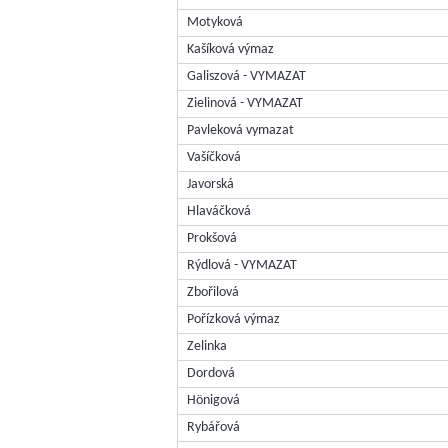
Motyková
Kašíková výmaz
Galiszová - VYMAZAT
Zielinová - VYMAZAT
Pavleková vymazat
Vašíčková
Javorská
Hlaváčková
Prokšová
Rýdlová - VYMAZAT
Zbořilová
Pořízková výmaz
Zelinka
Dordová
Hönigová
Rybářová