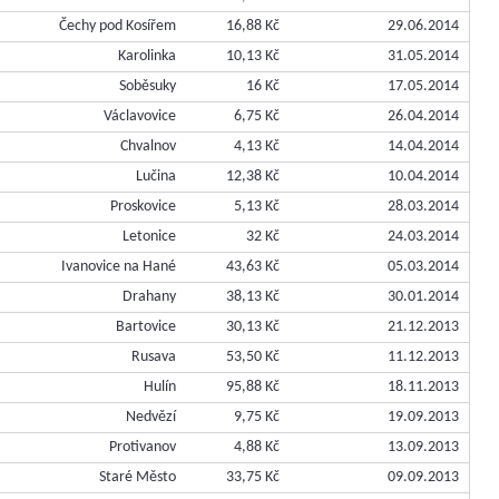
Čechy pod Kosířem
16,88 Kč
29.06.2014
Karolinka
10,13 Kč
31.05.2014
Soběsuky
16 Kč
17.05.2014
Václavovice
6,75 Kč
26.04.2014
Chvalnov
4,13 Kč
14.04.2014
Lučina
12,38 Kč
10.04.2014
Proskovice
5,13 Kč
28.03.2014
Letonice
32 Kč
24.03.2014
Ivanovice na Hané
43,63 Kč
05.03.2014
Drahany
38,13 Kč
30.01.2014
Bartovice
30,13 Kč
21.12.2013
Rusava
53,50 Kč
11.12.2013
Hulín
95,88 Kč
18.11.2013
Nedvězí
9,75 Kč
19.09.2013
Protivanov
4,88 Kč
13.09.2013
Staré Město
33,75 Kč
09.09.2013