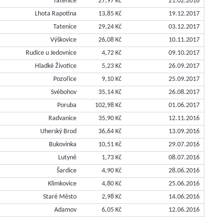
Tatenice
27,97 Kč
21.02.2018
Lhota Rapotina
13,85 Kč
19.12.2017
Tatenice
29,24 Kč
03.12.2017
Výškovice
26,08 Kč
10.11.2017
Rudice u Jedovnice
4,72 Kč
09.10.2017
Hladké Životice
5,23 Kč
26.09.2017
Pozořice
9,10 Kč
25.09.2017
Svébohov
35,14 Kč
26.08.2017
Poruba
102,98 Kč
01.06.2017
Radvanice
35,90 Kč
12.11.2016
Uherský Brod
36,64 Kč
13.09.2016
Bukovinka
10,51 Kč
29.07.2016
Lutyně
1,73 Kč
08.07.2016
Šardice
4,90 Kč
28.06.2016
Klimkovice
4,80 Kč
25.06.2016
Staré Město
2,98 Kč
14.06.2016
Adamov
6,05 Kč
12.06.2016