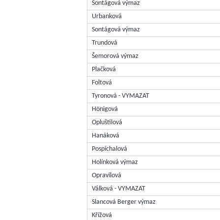
Sontágová výmaz
Urbanková
Sontágová výmaz
Trundová
Šemorová výmaz
Plačková
Foltová
Tyronová - VYMAZAT
Hönigová
Opluštilová
Hanáková
Pospíchalová
Holínková výmaz
Opravilová
Válková - VYMAZAT
Slancová Berger výmaz
Křížová