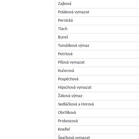
Zajková
Poláková vymazat
Pernická
Tlach
Bureš
Tomášková výmaz
Petrlová
Píšová vymazat
Kučerová
Pospěchová
Hipschová vymazat
Žáková výmaz
Sedláčková a Horová
Obrtlíková
Proboszová
Kneifel
Špačková vymazat