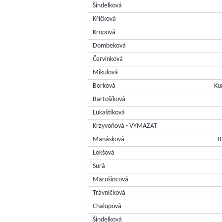
Šindelková
Křičková
Kropová
Dombeková
Červinková
Mikulová
Borková
Ku
Bartošíková
Lukaštíková
Krzyvoňová - VYMAZAT
Manásková
B
Lokšová
Surá
Marušincová
Trávníčková
Chalupová
Šindelková