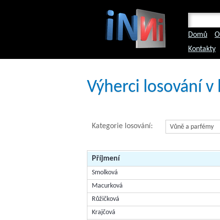
Domů
O
Kontakty
Výherci losování v
Kategorie losování:
Příjmení
Smolková
Macurková
Růžičková
Krajčová