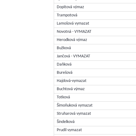
Dopitová výmaz
Trampotová
Lamošová vymazat
Novotná - VYMAZAT
Herodková výmaz
Bužková
Jančová - VYMAZAT
Daňková
Burešová
Hajdová-vymazat
Buchtová výmaz
Totková
Šimoňuková vymazat
Struharová vymazat
Šindelková
Prudil vymazat