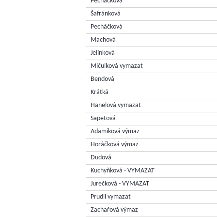
Pecháčková
Šafránková
Pecháčková
Machová
Jelínková
Mičulková vymazat
Bendová
Krátká
Hanelová vymazat
Sapetová
Adamíková výmaz
Horáčková výmaz
Dudová
Kuchyňková - VYMAZAT
Jurečková - VYMAZAT
Prudil vymazat
Zachařová výmaz