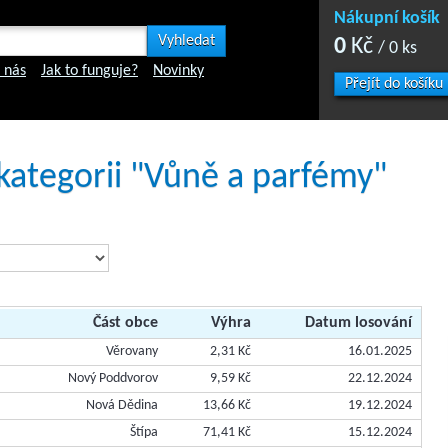
Nákupní košík
0
Kč
/ 0 ks
 nás
Jak to funguje?
Novinky
Přejít do košíku
 kategorii "Vůně a parfémy"
Část obce
Výhra
Datum losování
Věrovany
2,31 Kč
16.01.2025
Nový Poddvorov
9,59 Kč
22.12.2024
Nová Dědina
13,66 Kč
19.12.2024
Štípa
71,41 Kč
15.12.2024