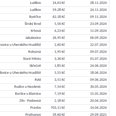
Ludíkov
24,63 Kč
28.11.2024
Ludíkov
59,28 Kč
24.11.2024
Bystřice
62,18 Kč
09.11.2024
Široký Brod
5,56 Kč
23.09.2024
Krhová
4,23 Kč
11.09.2024
Jakubovice
26,95 Kč
06.09.2024
novice u Uherského Hradiště
2,60 Kč
22.07.2024
Rohozná
1,95 Kč
09.07.2024
Staré Město
3,36 Kč
01.07.2024
Skřečoň
1,85 Kč
24.06.2024
ílovice u Uherského Hradiště
5,55 Kč
18.06.2024
Rybí
3,51 Kč
09.06.2024
Rudice u Nezdenic
7,54 Kč
30.05.2024
Boršice u Blatnice
7,19 Kč
15.05.2024
Zlín - Podvesná
2,18 Kč
20.04.2024
Pravlov
703,11 Kč
14.04.2024
Protivanov
39,60 Kč
29.09.2021