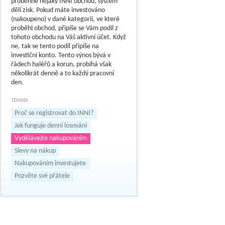
proběhne nějaký INNI obchod, systém
dělí zisk. Pokud máte investováno
(nakoupeno) v dané kategorii, ve které
proběhl obchod, připíše se Vám podíl z
tohoto obchodu na Váš aktivní účet. Když
ne, tak se tento podíl připíše na
investiční konto. Tento výnos bývá v
řádech haléřů a korun, probíhá však
několikrát denně a to každý pracovní
den.
TÉMATA
Proč se registrovat do INNI?
Jak funguje denní losování
Vydělávejte nakupováním
Slevy na nákup
Nakupováním investujete
Pozvěte své přátele