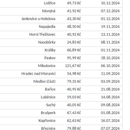
Loštice
49,73 Kč
10.12.2024
Návojná
41,92 Kč
07.12.2024
Jankovice u Holešova
43,30 Kč
01.12.2024
Napajedla
48,50 Kč
19.11.2024
Horní Třešňovec
40,92 Kč
13.11.2024
Nasobůrky
24,83 Kč
08.11.2024
Králíky
66,89 Kč
01.11.2024
Paskov
95,99 Kč
18.10.2024
Mikulovice
121,67 Kč
06.10.2024
Hradec nad Moravicí
54,98 Kč
11.09.2024
Medlov (část)
79,35 Kč
03.09.2024
Bařice
40,95 Kč
21.08.2024
Luběnice
59,03 Kč
14.08.2024
Suchý
40,05 Kč
09.08.2024
Brušperk
67,43 Kč
01.08.2024
Kopřivnice
62,63 Kč
16.07.2024
Březnice
79,88 Kč
07.07.2024