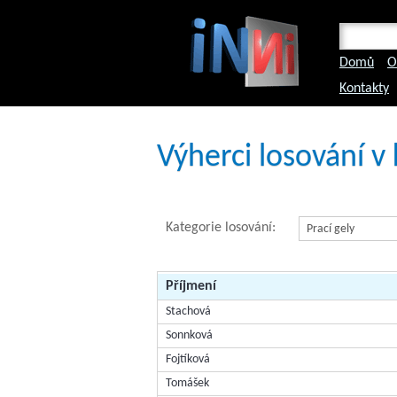
Domů
O
Kontakty
Výherci losování v 
Kategorie losování:
Příjmení
Stachová
Sonnková
Fojtíková
Tomášek