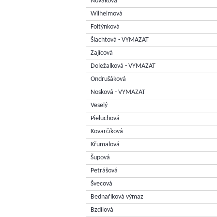
Nováková
Wilhelmová
Foltýnková
Šlachtová - VYMAZAT
Zajícová
Doležalková - VYMAZAT
Ondrušáková
Nosková - VYMAZAT
Veselý
Pieluchová
Kovarčíková
Křumalová
Šupová
Petrášová
Švecová
Bednařiková výmaz
Bzdilová