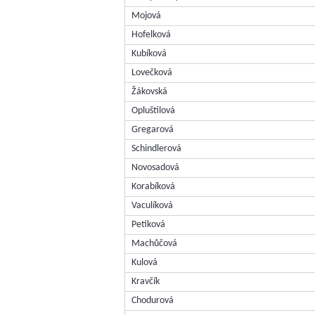
Mojová
Hofelková
Kubíková
Lovečková
Žákovská
Opluštilová
Gregarová
Schindlerová
Novosadová
Korabíková
Vaculíková
Petiková
Machůčová
Kulová
Kravčík
Chodurová