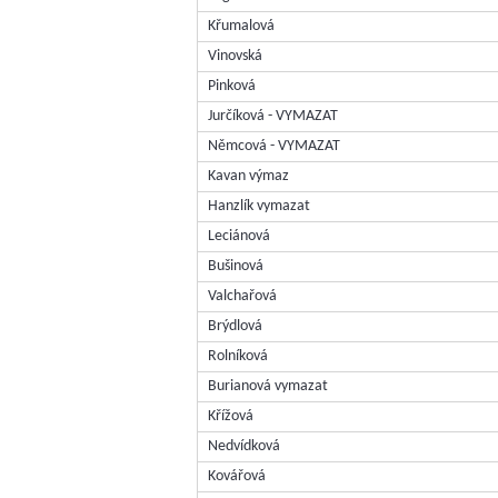
Křumalová
Vinovská
Pinková
Jurčíková - VYMAZAT
Němcová - VYMAZAT
Kavan výmaz
Hanzlík vymazat
Leciánová
Bušinová
Valchařová
Brýdlová
Rolníková
Burianová vymazat
Křížová
Nedvídková
Kovářová