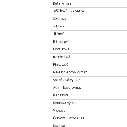
Kutá výmaz
Jašíčková - VYMAZAT
Sikorová
Joklová
Jiříková
Bittnerová
Obrtlíková
Reichelová
Pinkasová
Nejeschlebová výmaz
Španělová výmaz
Adamíková výmaz
Babitsová
Šmolová výmaz
Víchová
Červová - VYMAZAT
Soglová