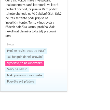
dělí zisk. Pokud máte investováno
(nakoupeno) v dané kategorii, ve které
proběhl obchod, připíše se Vám podíl z
tohoto obchodu na Váš aktivní účet. Když
ne, tak se tento podíl připíše na
investiční konto. Tento výnos bývá v
řádech haléřů a korun, probíhá však
několikrát denně a to každý pracovní
den.
TÉMATA
Proč se registrovat do INNI?
Jak funguje denní losování
Vydělávejte nakupováním
Slevy na nákup
Nakupováním investujete
Pozvěte své přátele