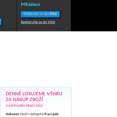
Přihlášení
Přihlaste se do INNI
Registrujte se do INNI
DENNĚ LOSUJEME VÝHRU
ZA NÁKUP ZBOŽÍ
V KATEGORII PRACÍ GELY
Nakupte
zboží v kategorii
Prací gely