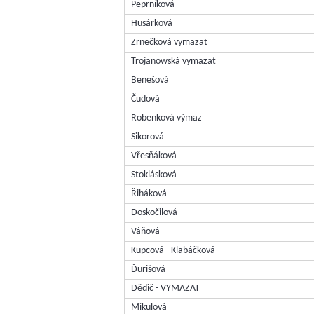
Peprníková
Husárková
Zrnečková vymazat
Trojanowská vymazat
Benešová
Čudová
Robenková výmaz
Sikorová
Vřesňáková
Stoklásková
Řiháková
Doskočilová
Váňová
Kupcová - Klabáčková
Ďurišová
Dědič - VYMAZAT
Mikulová