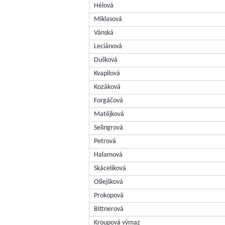
Hélová
Miklasová
Vánská
Leciánová
Dušková
Kvapilová
Kozáková
Forgáčová
Matějková
Selingrová
Petrová
Halamová
Skácelíková
Ošlejšková
Prokopová
Bittnerová
Kroupová výmaz