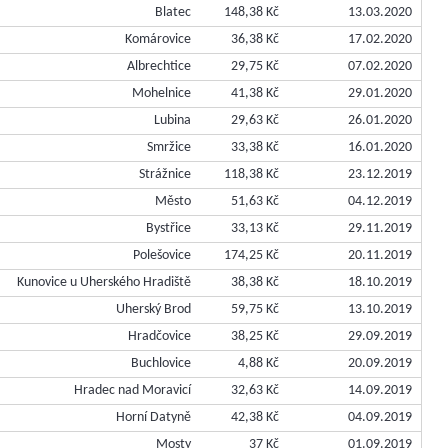
Blatec
148,38 Kč
13.03.2020
Komárovice
36,38 Kč
17.02.2020
Albrechtice
29,75 Kč
07.02.2020
Mohelnice
41,38 Kč
29.01.2020
Lubina
29,63 Kč
26.01.2020
Smržice
33,38 Kč
16.01.2020
Strážnice
118,38 Kč
23.12.2019
Město
51,63 Kč
04.12.2019
Bystřice
33,13 Kč
29.11.2019
Polešovice
174,25 Kč
20.11.2019
Kunovice u Uherského Hradiště
38,38 Kč
18.10.2019
Uherský Brod
59,75 Kč
13.10.2019
Hradčovice
38,25 Kč
29.09.2019
Buchlovice
4,88 Kč
20.09.2019
Hradec nad Moravicí
32,63 Kč
14.09.2019
Horní Datyně
42,38 Kč
04.09.2019
Mosty
37 Kč
01.09.2019