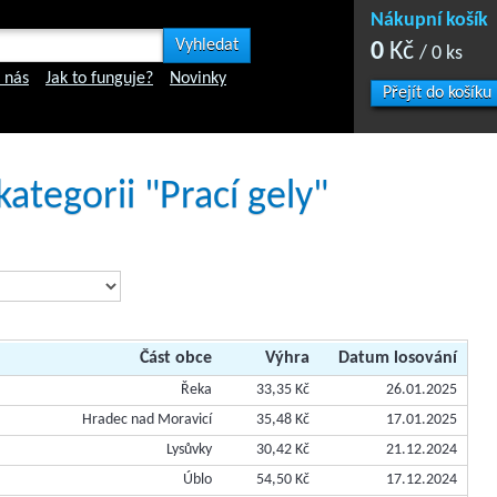
Nákupní košík
0
Kč
/ 0 ks
 nás
Jak to funguje?
Novinky
Přejít do košíku
kategorii "Prací gely"
Část obce
Výhra
Datum losování
Řeka
33,35 Kč
26.01.2025
Hradec nad Moravicí
35,48 Kč
17.01.2025
Lysůvky
30,42 Kč
21.12.2024
Úblo
54,50 Kč
17.12.2024