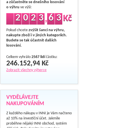
a zůčastněte se dnešního losování
o výhru
ve výši:
2
0
2
3
6
3
Kč
,
Pokud chcete
zvýšit šanci na výhru,
nakupte zboží i v jiných kategoriích.
Budete se tak účastnit dalších
losování.
Celkem vyhrálo
2567 lidí
částku:
246.152,94 Kč
Zobrazit všechny výherce
VYDĚLÁVEJTE
NAKUPOVÁNÍM
Z každého nákupu v INNI je Vám načteno
až 10% na investiční účet. Jakmile
proběhne nějaký INNI obchod, systém