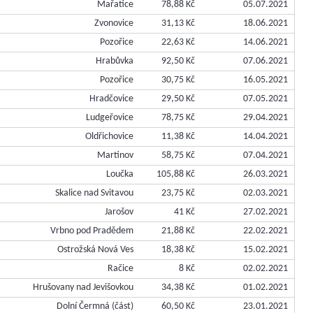
Mařatice
78,88 Kč
05.07.2021
Zvonovice
31,13 Kč
18.06.2021
Pozořice
22,63 Kč
14.06.2021
Hrabůvka
92,50 Kč
07.06.2021
Pozořice
30,75 Kč
16.05.2021
Hradčovice
29,50 Kč
07.05.2021
Ludgeřovice
78,75 Kč
29.04.2021
Oldřichovice
11,38 Kč
14.04.2021
Martinov
58,75 Kč
07.04.2021
Loučka
105,88 Kč
26.03.2021
Skalice nad Svitavou
23,75 Kč
02.03.2021
Jarošov
41 Kč
27.02.2021
Vrbno pod Pradědem
21,88 Kč
22.02.2021
Ostrožská Nová Ves
18,38 Kč
15.02.2021
Račice
8 Kč
02.02.2021
Hrušovany nad Jevišovkou
34,38 Kč
01.02.2021
Dolní Čermná (část)
60,50 Kč
23.01.2021