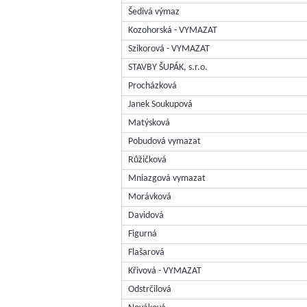
Šedivá výmaz
Kozohorská - VYMAZAT
Szikorová - VYMAZAT
STAVBY ŠUPÁK, s.r.o.
Procházková
Janek Soukupová
Matýsková
Pobudová vymazat
Růžičková
Mniazgová vymazat
Morávková
Davidová
Figurná
Flašarová
Křivová - VYMAZAT
Odstrčilová