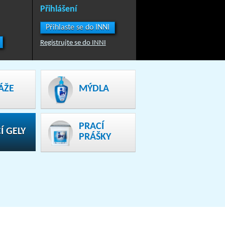
Přihlášení
Přihlaste se do INNI
Registrujte se do INNI
ÁŽE
MÝDLA
PRACÍ
Í GELY
PRÁŠKY