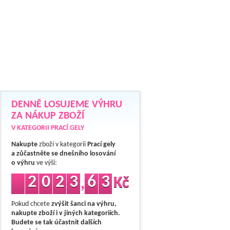
DENNĚ LOSUJEME VÝHRU
ZA NÁKUP ZBOŽÍ
V KATEGORII PRACÍ GELY
Nakupte
zboží v kategorii
Prací gely
a zůčastněte se dnešního losování
o výhru
ve výši:
2
0
2
3
6
3
Kč
,
Pokud chcete
zvýšit šanci na výhru,
nakupte zboží i v jiných kategoriích.
Budete se tak účastnit dalších