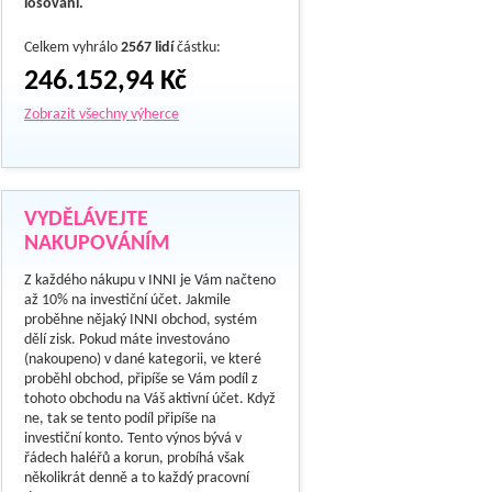
losování.
Celkem vyhrálo
2567 lidí
částku:
246.152,94 Kč
Zobrazit všechny výherce
VYDĚLÁVEJTE
NAKUPOVÁNÍM
Z každého nákupu v INNI je Vám načteno
až 10% na investiční účet. Jakmile
proběhne nějaký INNI obchod, systém
dělí zisk. Pokud máte investováno
(nakoupeno) v dané kategorii, ve které
proběhl obchod, připíše se Vám podíl z
tohoto obchodu na Váš aktivní účet. Když
ne, tak se tento podíl připíše na
investiční konto. Tento výnos bývá v
řádech haléřů a korun, probíhá však
několikrát denně a to každý pracovní