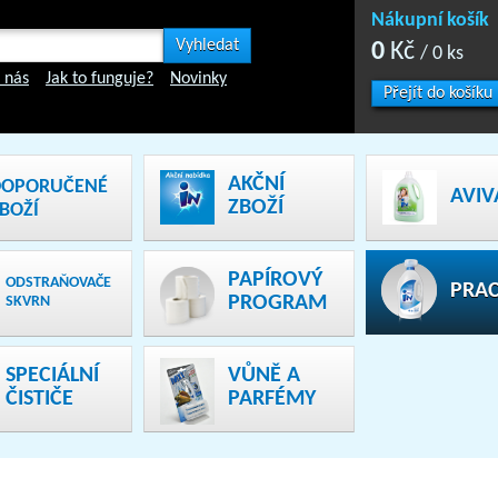
Nákupní košík
0
Kč
/ 0 ks
 nás
Jak to funguje?
Novinky
Přejít do košíku
AKČNÍ
DOPORUČENÉ
AVIV
ZBOŽÍ
BOŽÍ
PAPÍROVÝ
ODSTRAŇOVAČE
PRAC
PROGRAM
SKVRN
SPECIÁLNÍ
VŮNĚ A
ČISTIČE
PARFÉMY