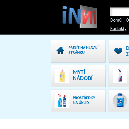
Domů
O
Kontakty
PŘEJÍT NA HLAVNÍ
STRÁNKU
Z
MYTÍ
NÁDOBÍ
PROSTŘEDKY
NA ÚKLID